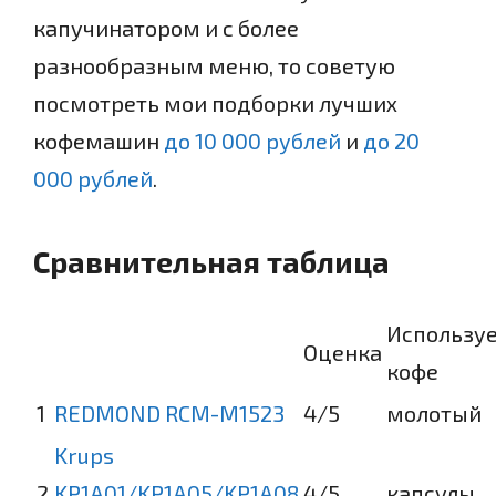
капучинатором и с более
разнообразным меню, то советую
посмотреть мои подборки лучших
кофемашин
до 10 000 рублей
и
до 20
000 рублей
.
Сравнительная таблица
Использу
Оценка
кофе
1
REDMOND RCM-M1523
4
/5
молотый
Krups
2
KP1A01/KP1A05/KP1A08
4
/5
капсулы