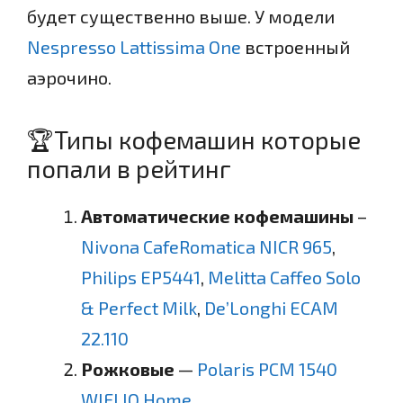
будет существенно выше. У модели
Nespresso Lattissima One
встроенный
аэрочино.
🏆Типы кофемашин которые
попали в рейтинг
Автоматические кофемашины
–
Nivona CafeRomatica NICR 965
,
Philips EP5441
,
Melitta Caffeo Solo
& Perfect Milk
,
De’Longhi ECAM
22.110
Рожковые
—
Polaris PCM 1540
WIFI IQ Home