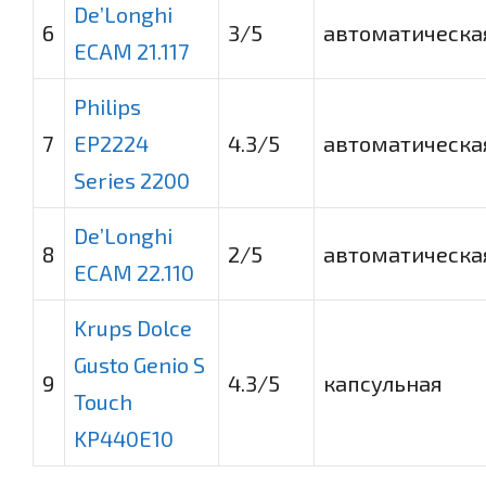
De’Longhi
6
3
/5
автоматическа
ECAM 21.117
Philips
7
EP2224
4.3
/5
автоматическа
Series 2200
De’Longhi
8
2
/5
автоматическа
ECAM 22.110
Krups Dolce
Gusto Genio S
9
4.3
/5
капсульная
Touch
KP440E10