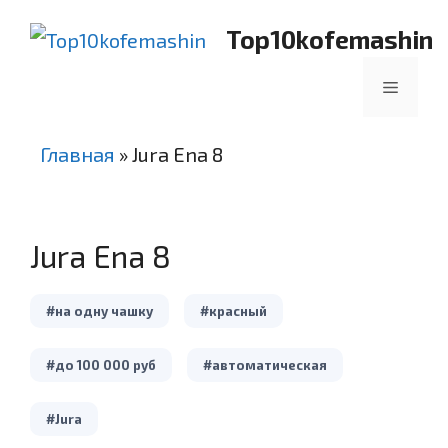
Перейти
Top10kofemashin
к
содержимому
Меню
Главная
»
Jura Ena 8
Jura Ena 8
#на одну чашку
#красный
#до 100 000 руб
#автоматическая
#Jura