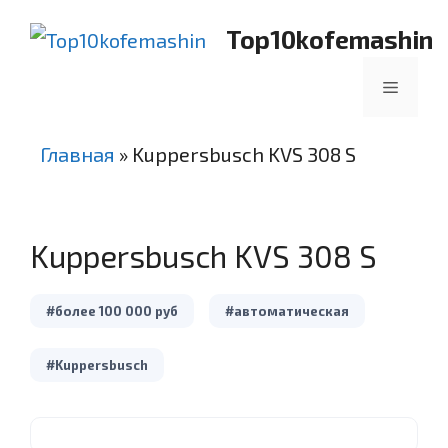
Перейти
Top10kofemashin
к
содержимому
Меню
Главная
»
Kuppersbusch KVS 308 S
Kuppersbusch KVS 308 S
#более 100 000 руб
#автоматическая
#Kuppersbusch