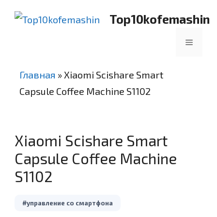
Перейти
Top10kofemashin
к
содержимому
Меню
Главная
»
Xiaomi Scishare Smart
Capsule Coffee Machine S1102
Xiaomi Scishare Smart
Capsule Coffee Machine
S1102
#управление со смартфона